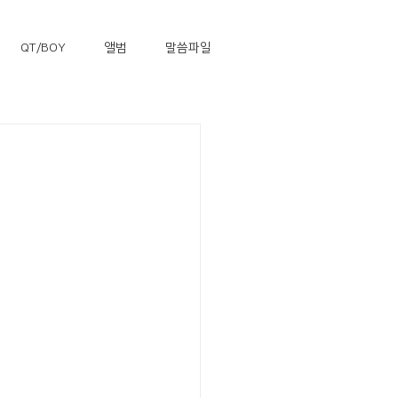
QT/BOY
앨범
말씀파일