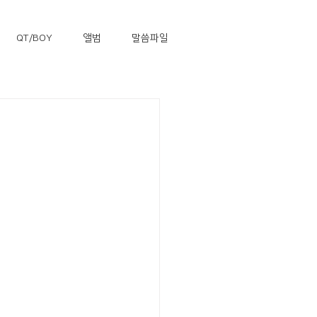
QT/BOY
앨범
말씀파일