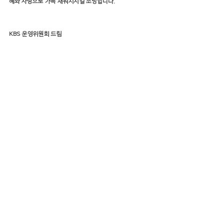
혜와 사랑으로 가득 채워지시길 소망합니다.
KBS 운영위원회 드림
All Rights Reserved KBS (Korean Bible Studies) 
https://www.koreanbiblestudies.org