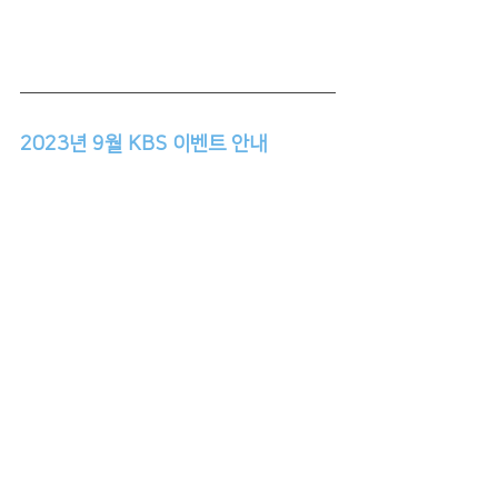
2023년 9월 KBS 이벤트 안내
All Rights Reserved KBS (Korean Bible Studies) 