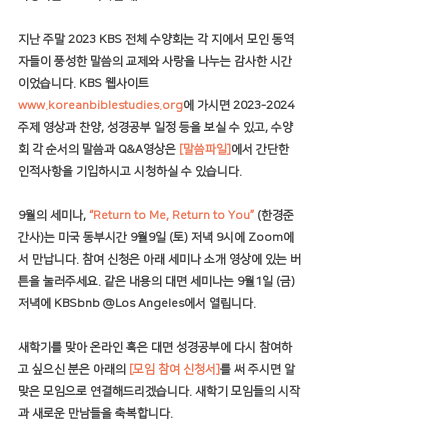
지난 주말 2023 KBS 전체 수양회는 각 지에서 모인 동역
자들이 풍성한 말씀의 교제와 사랑을 나누는 감사한 시간
이었습니다. KBS 웹사이트 
www.koreanbiblestudies.org
에 가시면 2023-2024 
주제 영상과 찬양, 성경공부 일정 등을 보실 수 있고, 수양
회 각 순서의 말씀과 Q&A영상은 
[말씀파일]
에서 간단한 
인적사항을 기입하시고 시청하실 수 있습니다.
9월의 세미나, 
“Return to Me, Return to You”
(한경준 
간사)는 
미국 동부시간 9월9일 (토) 저녁 9시
에 Zoom에
서 만납니다. 참여 신청은 아래 세미나 소개 영상에 있는 버
튼을 눌러주세요. 같은 내용의 대면 세미나는 9월1일 (금) 
저녁에 KBSbnb @Los Angeles에서 열립니다.
새학기를 맞아 온라인 혹은 대면 성경공부에 다시 참여하
고 싶으신 분은 아래의 
[모임 참여 신청서]
를 써 주시면 알
맞은 모임으로 연결해드리겠습니다. 새학기 모임들의 시작
과 새로운 만남들을 축복합니다.