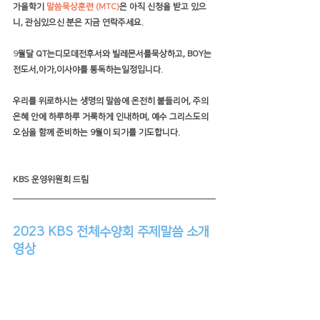
가을학기 
말씀묵상훈련 (MTC)
은 아직 신청을 받고 있으
니, 관심있으신 분은 지금 연락주세요.
9
월달 QT는디모데전후서와 빌레몬서를묵상하고, BOY는
전도서,아가,이사야를 통독하는일정입니다
.
우리를 위로하시는 생명의 말씀에 온전히 붙들리어, 주의 
은혜 안에 하루하루 거룩하게 인내하며, 예수 그리스도의 
오심을 함께 준비하는 9월이 되기를 기도합니다.
KBS 운영위원회 드림 
2023 KBS 전체수양회 주제말씀 소개 
영상