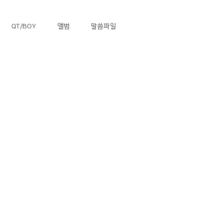
QT/BOY
앨범
말씀파일