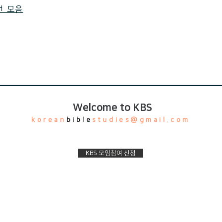
전 모음
Welcome to KBS
korean
bible
studies@gmail.com
KBS 모임참여 신청