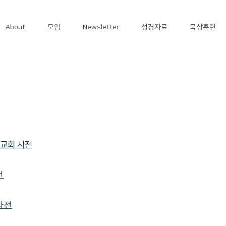
About
모임
Newsletter
성경자료
묵상훈련
선교회 사전
전
사전